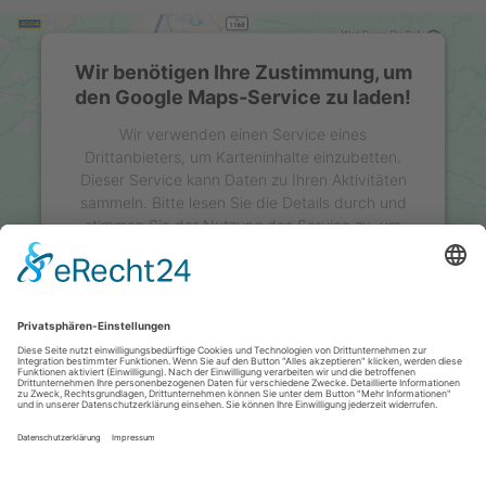
Wir benötigen Ihre Zustimmung, um
den Google Maps-Service zu laden!
Wir verwenden einen Service eines
Drittanbieters, um Karteninhalte einzubetten.
Dieser Service kann Daten zu Ihren Aktivitäten
sammeln. Bitte lesen Sie die Details durch und
stimmen Sie der Nutzung des Service zu, um
diese Karte anzuzeigen.
Mehr Informationen
Akzeptieren
powered by
Usercentrics Consent Management
Platform
&
eRecht24
Impressum
Datenschutz
Kooperationen