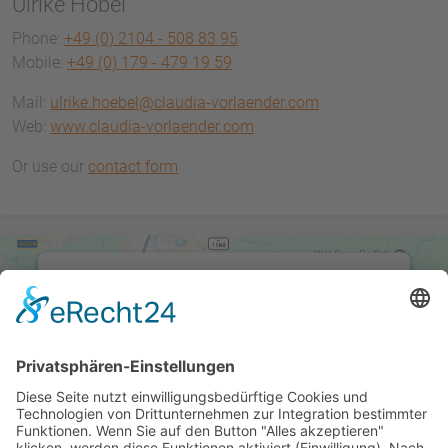
Ulrike Höbel
Phone:
+49 (0) 2104 - 508 83 95
Mobile:
+49 (0) 179 - 479 19 59
Mail:
ulrike.hoebel@claudia-vorlaender.com
Web:
www.claudia-vorlaender.com
Or use our
contact form
Wir benötigen Ihre Zustimmung, um
den Google Maps-Service zu laden!
Wir verwenden einen Service eines
Drittanbieters, um Karteninhalte einzubetten.
Dieser Service kann Daten zu Ihren Aktivitäten
sammeln. Bitte lesen Sie die Details durch und
stimmen Sie der Nutzung des Service zu, um